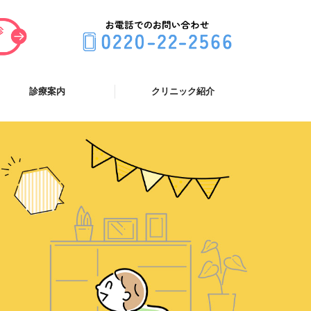
診療案内
クリニック紹介
じめて受診する方へ
気で受診する方へ
防接種・乳児健診
児科
科
クリニック案内
アクセス
スタッフ紹介
当院の感染対策について
リンク
プライバシーポリシー