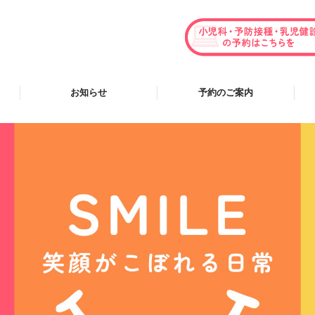
お知らせ
予約のご案内
は
病
予
小
内