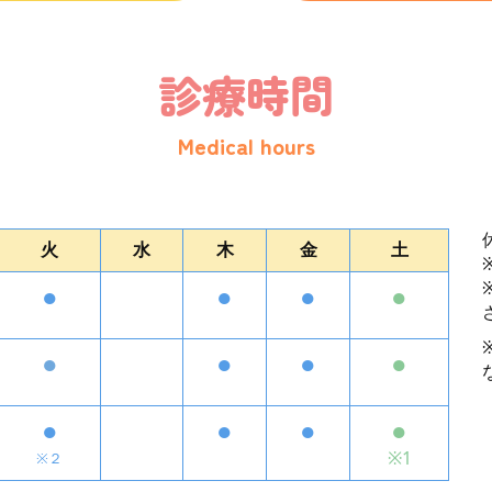
Medical hours
火
水
木
金
土
●
●
●
●
●
●
●
●
●
●
●
●
※1
※２