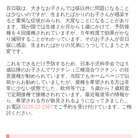
百日咳は、大きなお子さんでは咳以外に問題になること
は少ないのですが、生まれたばかりのお子さんが感染す
ると重篤な症状がみられ、大変なことになることがあり
ます。我が国では生後２か月から１歳にかけて、予防接
種を４回接種されれていますが、５年程度で効果がかな
り減弱することがわかっています。そのお子さんが百日
咳に感染、生まれたばかりの兄弟にうつしてしまうと大
変です。
これをできるだけ予防するため、日本小児科学会では５
歳以降のお子さんでワクチン（三種混合ワクチン）の任
意接種が勧められています。当院でもホームページで以
前からお勧めしていましたが、接種を希望される方は非
常に少ない状態でした。欧州等では、５歳から７歳程度
で定期接種で接種されれています。最近報道等の情報か
ら、希望される方が散見されるようになってきました。
お電話
0220-22-2567
でご予約を受け付けています。ご検
討ください。