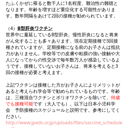
たふくかぜに罹ると数千人に1名程度、難治性の難聴と
なります。年齢を増すほど重症化する可能性がありま
す。数年間隔をあけて2回の接種が勧められています。
（4）
B型肝炎ワクチン
世界中に蔓延しているB型肝炎。慢性肝炎になると将来
がん化することも多々あります。現在定期接種で3回接
種されていますが、定期接種になる前のお子さんは抵抗
力がありません。学校等での皮膚や粘膜の強い接触や大
人になってからの性交渉で毎年数万人が感染しているよ
うです。接種していないお子さんは、将来を考えると3
回の接種が必要と考えます。
上記ワクチンは接種した方がお子さんによりメリットが
あると考えられ学会等で勧められているものです。年齢
は、三種混合ワクチンとポリオワクチンを除いて、
何歳
でも接種可能
です（大人でも）。以下は日本小児科学
会 予防接種のスケジュールと説明です。参考にしてく
ださい。
http://www.jpeds.or.jp/uploads/files/vaccine_schedule