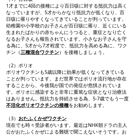
1才までに4回の接種により百日咳に対する抵抗力は高く
なっていますが、5才からかなり抵抗力が低くなり、百
日咳に罹りやすくなってきていることが判っています。
幼稚園や小学校のお子さんが百日咳に罹り、近くにいる
生まれたばかりの赤ちゃんにうつると、重症となり亡く
なるお子さんも報告されています。小さなお子さんを守
る為に、5才から7才程度で、抵抗力を高める為に、ワク
チン（
三種混合ワクチン
）を接種しましょう。
（2）ポリオ
ポリオワクチンも5歳以降に効果が低くなってきている
ことが判っています。まだ世界ではポリオ流行地が存在
することから、今後我が国での発症が危惧されていま
す。ポリオに感染すると非常に重篤な症状となり治療法
はありません。抵抗力を持続させる為、5-7歳でもう一度
不活化ポリオワクチンの接種
をお勧めします。
（3）
おたふくかぜワクチン
現在でも時々受診者がいます。最近はNHK朝ドラの主人
公がおたふくかぜによる難聴で聞こえないそうです。お