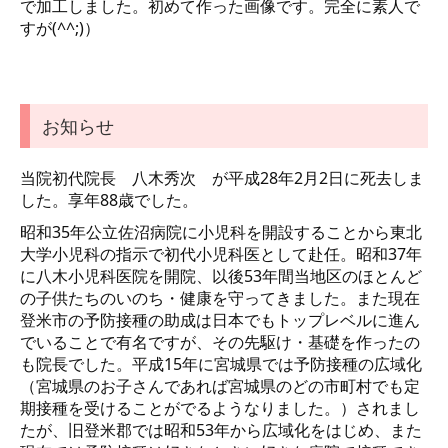
で加工しました。初めて作った画像です。完全に素人で
すが(^^;)）
お知らせ
当院初代院長 八木秀次 が平成28年2月2日に死去しま
した。享年88歳でした。
昭和35年公立佐沼病院に小児科を開設することから東北
大学小児科の指示で初代小児科医として赴任。昭和37年
に八木小児科医院を開院、以後53年間当地区のほとんど
の子供たちのいのち・健康を守ってきました。また現在
登米市の予防接種の助成は日本でもトップレベルに進ん
でいることで有名ですが、その先駆け・基礎を作ったの
も院長でした。平成15年に宮城県では予防接種の広域化
（宮城県のお子さんであれば宮城県のどの市町村でも定
期接種を受けることがでるようなりました。）されまし
たが、旧登米郡では昭和53年から広域化をはじめ、また