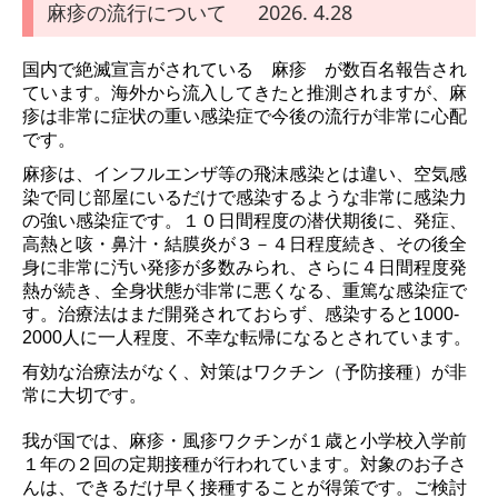
麻疹の流行について 2026. 4.28
内科
国内で絶滅宣言がされている 麻疹 が数百名報告され
クリニック紹介
ています。海外から流入してきたと推測されますが、麻
疹は非常に症状の重い感染症で今後の流行が非常に心配
クリニック案内
です。
アクセス
麻疹は、インフルエンザ等の飛沫感染とは違い、空気感
染で同じ部屋にいるだけで感染するような非常に感染力
スタッフ紹介
の強い感染症です。１０日間程度の潜伏期後に、発症、
高熱と咳・鼻汁・結膜炎が３－４日程度続き、その後全
当院の感染対策について
身に非常に汚い発疹が多数みられ、さらに４日間程度発
熱が続き、全身状態が非常に悪くなる、重篤な感染症で
リンク
す。治療法はまだ開発されておらず、感染すると1000-
2000人に一人程度、不幸な転帰になるとされています。
プライバシーポリシー
有効な治療法がなく、対策はワクチン（予防接種）が非
常に大切です。
我が国では、麻疹・風疹ワクチンが１歳と小学校入学前
１年の２回の定期接種が行われています。対象のお子さ
んは、できるだけ早く接種することが得策です。ご検討