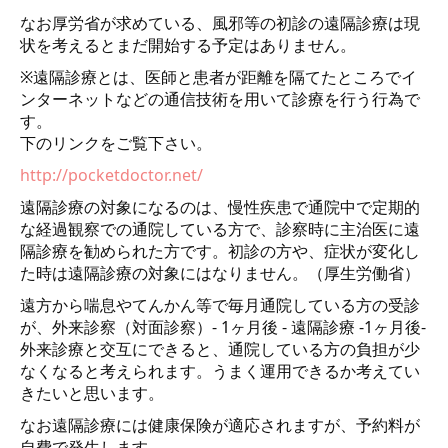
なお厚労省が求めている、風邪等の初診の遠隔診療は現
状を考えるとまだ開始する予定はありません。
※遠隔診療とは、医師と患者が距離を隔てたところでイ
ンターネットなどの通信技術を用いて診療を行う行為で
す。
下のリンクをご覧下さい。
http://pocketdoctor.net/
遠隔診療の対象になるのは、慢性疾患で通院中で定期的
な経過観察での通院している方で、診察時に主治医に遠
隔診療を勧められた方です。初診の方や、症状が変化し
た時は遠隔診療の対象にはなりません。（厚生労働省）
遠方から喘息やてんかん等で毎月通院している方の受診
が、外来診察（対面診察）- 1ヶ月後 - 遠隔診療 -1ヶ月後-
外来診療と交互にできると、通院している方の負担が少
なくなると考えられます。うまく運用できるか考えてい
きたいと思います。
なお遠隔診療には健康保険が適応されますが、予約料が
自費で発生します。