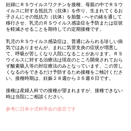
妊婦にＲＳウイルスワクチンを接種、母親の中でＲＳウ
イルスに対する抵抗力（抗体）を作り、生まれてくるお
子さんにその抵抗力（抗体）を胎盤 - へその緒を通して
移行させ、乳児のＲＳウイルス感染症を予防または症状
を軽減させることを期待しての定期接種です。
乳児のＲＳウイルス感染症は、普通にみられる珍しい病
気ではありませんが、まれに気管支炎の症状が増悪し
て、呼吸が苦しくなり入院になることがあります。ＲＳ
ウイルスに対する治療法は現在のところ開発されておら
ず酸素吸入等の対症療法のみとなっています。この苦し
くなるのをできるだけ予防するため接種をご検討くださ
い。接種時期は、妊娠２８週から３６週６日です。
接種は産婦人科での接種が望まれますが、接種できない
時は当院にご相談ください。
参考に日本小児科学会の提言です