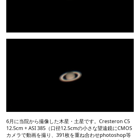
6月に当院から撮像した木星・土星です。Cresteron C5
12.5cm + ASI 385（口径12.5cmの小さな望遠鏡にCMOS
カメラで動画を撮り、391枚を重ね合わせphotoshop等